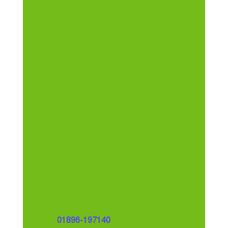
যোগাযোগ
বাইপাইল, বগাবাড়ী, আশুলিয়া রোড, সাভার, ঢাকা
01896-197140