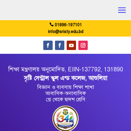
01896-197101
info@sristy.edu.bd
শিক্ষা মন্ত্রণালয় অনুমোদিত, EIIN-137792, 131890
সৃষ্টি সেন্ট্রাল স্কুল এন্ড কলেজ, আশুলিয়া
বিজ্ঞান ও ব্যবসায় শিক্ষা শাখা
আবাসিক-অনাবাসিক
প্লে থেকে দ্বাদশ শ্রেণি