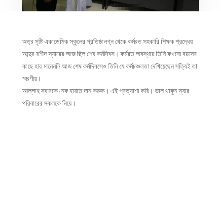
অত্র সৃষ্টি একাডেমিক স্কুলের প্রতিষ্ঠালগ্ন থেকে কর্মরত সহকারি শিক্ষক শ্রদ্ধেয়
আব্দুর রশীদ স্যারের আজ ছিল শেষ কর্মদিবস। কর্মরত অবস্থায় তিনি কখনো বয়সের
কাছে হার
মানেননি আজ শেষ কর্মদিবসেও তিনি যে কর্মচঞ্চলতা দেখিয়েছেন সত্যিই তা
স্মরণীয়।
আল্লাহ স্যারকে নেক হায়াত দান করুক। এই প্রত্যাশা করি। ভাল থাকুন স্যার
পরিবারের সকলকে নিয়ে।